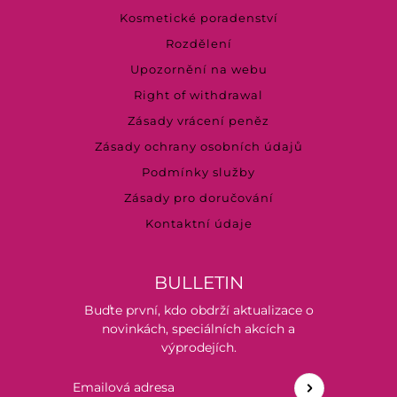
Kosmetické poradenství
Rozdělení
Upozornění na webu
Right of withdrawal
Zásady vrácení peněz
Zásady ochrany osobních údajů
Podmínky služby
Zásady pro doručování
Kontaktní údaje
BULLETIN
Buďte první, kdo obdrží aktualizace o
novinkách, speciálních akcích a
výprodejích.
Emailová adresa
Tento web je chráněn službou hCaptcha a vztahují se