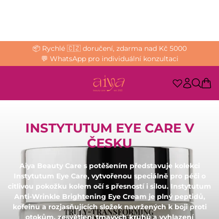
📦 Rychlé 🇨🇿 doručení, zdarma nad Kč 5000
💬 WhatsApp pro individuální konzultaci
INSTYTUTUM EYE CARE V
ČESKU
Aiya Beauty Care s potěšením představuje kolekci
Instytutum Eye Care, vytvořenou speciálně pro péči o
citlivou pokožku kolem očí s přesností i silou. Instytutum
Anti-Wrinkle Brightening Eye Cream je plný peptidů,
kofeinu a rozjasňujících složek navržených k boji proti
otokům, zesvětlení tmavých kruhů a vyhlazení