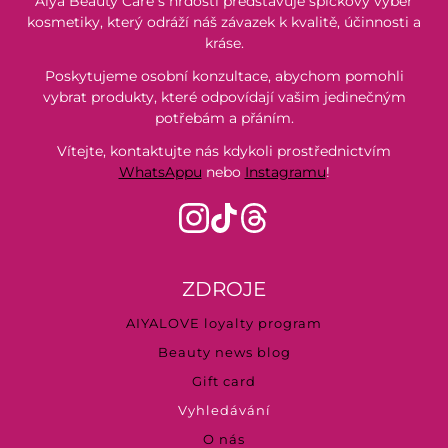
Aiya Beauty Care s hrdostí představuje špičkový výběr
kosmetiky, který odráží náš závazek k kvalitě, účinnosti a
kráse.
Poskytujeme osobní konzultace, abychom pomohli
vybrat produkty, které odpovídají vašim jedinečným
potřebám a přáním.
Vítejte, kontaktujte nás kdykoli prostřednictvím
WhatsAppu
nebo
Instagramu
!
ZDROJE
AIYALOVE loyalty program
Beauty news blog
Gift card
Vyhledávání
O nás