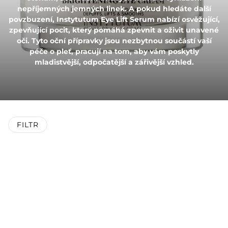
nepříjemných jemných linek. A pokud hledáte další
povzbuzení, Instytutum Eye Lift Serum nabízí osvěžující,
zpevňující pocit, který pomáhá zpevnit a oživit unavené
oči. Tyto oční přípravky jsou nezbytnou součástí vaší
péče o pleť, pracují na tom, aby vám poskytly
mladistvější, odpočatější a zářivější vzhled.
FILTR