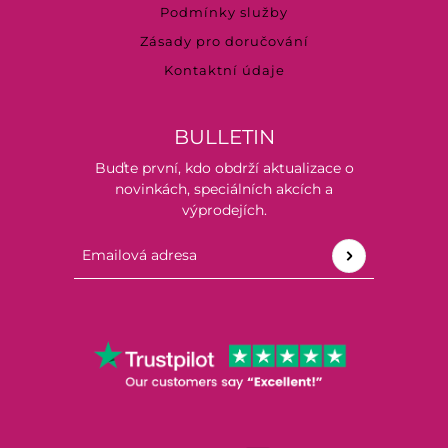
Podmínky služby
Zásady pro doručování
Kontaktní údaje
BULLETIN
Buďte první, kdo obdrží aktualizace o
novinkách, speciálních akcích a
výprodejích.
Emailová adresa
Tento web je chráněn službou hCaptcha a vztahují se