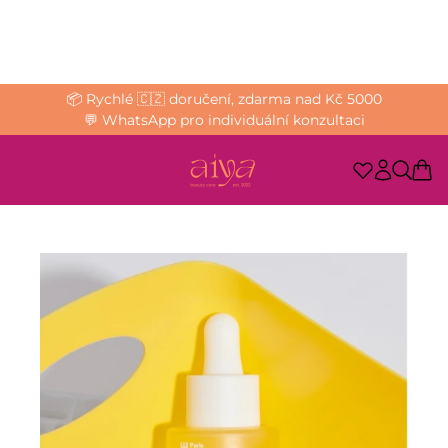
📦 Rychlé 🇨🇿 doručení, zdarma nad Kč 5000
💬 WhatsApp pro individuální konzultaci