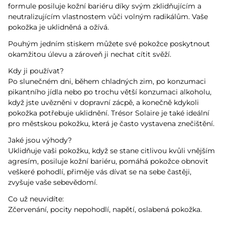
formule posiluje kožní bariéru díky svým zklidňujícím a
neutralizujícím vlastnostem vůči volným radikálům. Vaše
pokožka je uklidněná a ožívá.
Pouhým jedním stiskem můžete své pokožce poskytnout
okamžitou úlevu a zároveň ji nechat cítit svěží.
Kdy ji používat?
Po slunečném dni, během chladných zim, po konzumaci
pikantního jídla nebo po trochu větší konzumaci alkoholu,
když jste uvězněni v dopravní zácpě, a konečně kdykoli
pokožka potřebuje uklidnění. Trésor Solaire je také ideální
pro městskou pokožku, která je často vystavena znečištění.
Jaké jsou výhody?
Uklidňuje vaši pokožku, když se stane citlivou kvůli vnějším
agresím, posiluje kožní bariéru, pomáhá pokožce obnovit
veškeré pohodlí, přiměje vás dívat se na sebe častěji,
zvyšuje vaše sebevědomí.
Co už neuvidíte:
Zčervenání, pocity nepohodlí, napětí, oslabená pokožka.