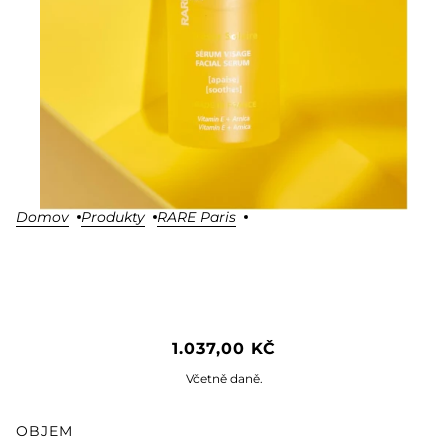
Domov
Produkty
RARE Paris
RARE PARIS FACE SERUM
1.037,00 KČ
TRÉSOR SOLAIRE
Včetně daně.
OBJEM