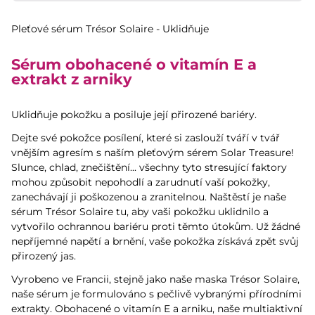
Pleťové sérum Trésor Solaire - Uklidňuje
Sérum obohacené o vitamín E a
extrakt z arniky
Uklidňuje pokožku a posiluje její přirozené bariéry.
Dejte své pokožce posílení, které si zaslouží tváří v tvář
vnějším agresím s naším pleťovým sérem Solar Treasure!
Slunce, chlad, znečištění... všechny tyto stresující faktory
mohou způsobit nepohodlí a zarudnutí vaší pokožky,
zanechávají ji poškozenou a zranitelnou. Naštěstí je naše
sérum Trésor Solaire tu, aby vaši pokožku uklidnilo a
vytvořilo ochrannou bariéru proti těmto útokům. Už žádné
nepříjemné napětí a brnění, vaše pokožka získává zpět svůj
přirozený jas.
Vyrobeno ve Francii, stejně jako naše maska Trésor Solaire,
naše sérum je formulováno s pečlivě vybranými přírodními
extrakty. Obohacené o vitamín E a arniku, naše multiaktivní